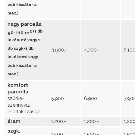
2db kissátor a
max.)
nagy parcella
2 (1 db
90-110 m
lakóautó,vagy 1
db szgk+1 db
3.900,-
4.300,-
5.100
lakókocsi vagy
2db kissátor a
max.)
komfort
parcella
szürke-
5.900
6.900
7.90
szennyvíz
csatlakozással
áram
1.200,-
1.200,-
1.200
szgk.
1.500
1.500,-
1.500