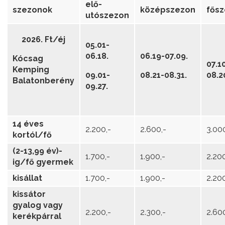
elő-
szezonok
középszezon
fős
utószezon
2026. Ft/éj
05.01-
06.18.
06.19-07.09.
Kócsag
07.1
Kemping
09.01-
08.21-08.31.
08.2
Balatonberény
09.27.
14 éves
2.200,-
2.600,-
3.00
kortól/fő
(2-13,99 év)-
1.700,-
1.900,-
2.200
ig/fő gyermek
kisállat
1.700,-
1.900,-
2.200
kissátor
gyalog vagy
2.200,-
2.300,-
2.60
kerékpárral