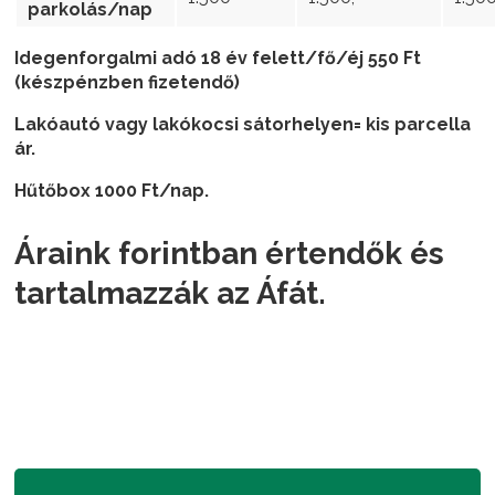
parkolás/nap
Idegenforgalmi adó 18 év felett/fő/éj 5
50 Ft
(készpénzben fizetendő)
Lakóautó vagy lakókocsi sátorhelyen= kis parcella
ár.
Hűtőbox 1000 Ft/nap.
Áraink forintban értendők és
tartalmazzák az Áfát.