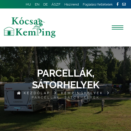
HU
EN
DE
ÁSZF
Házirend
Foglalási feltételek
PARCELLÁK,
SÁTORHELYEK
KEZDŐLAP
KEMPINGHELYEK
PARCELLÁK, SÁTORHELYEK