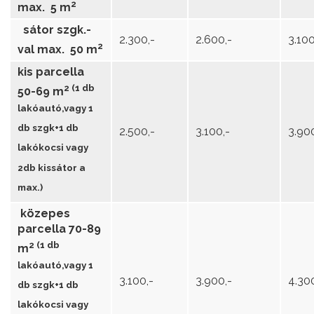
2
max. 5 m
sátor szgk.-
2.300,-
2.600,-
3.100
2
val max. 50 m
kis parcella
2 (1 db
50-69 m
lakóautó,vagy 1
db szgk+1 db
2.500,-
3.100,-
3.90
lakókocsi vagy
2db kissátor a
max.)
közepes
parcella 70-89
2 (1 db
m
lakóautó,vagy 1
3.100,-
3.900,-
4.30
db szgk+1 db
lakókocsi vagy