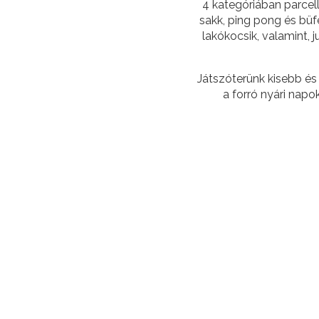
4 kategóriában parcell
sakk, ping pong és büf
lakókocsik, valamint, 
Játszóterünk kisebb és
a forró nyári napo