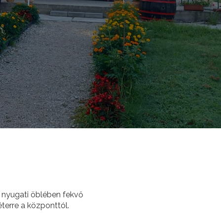
 nyugati öblében fekvő
terre a központtól.