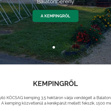
Balatonberény
A KEMPINGRŐL
KEMPINGRŐL
íló KÓCSAG kemping 3,5 hektáron várja vendégeit a Balaton
A kemping közvetlenül a kerékpárút mellett fekszik, 1500 mé