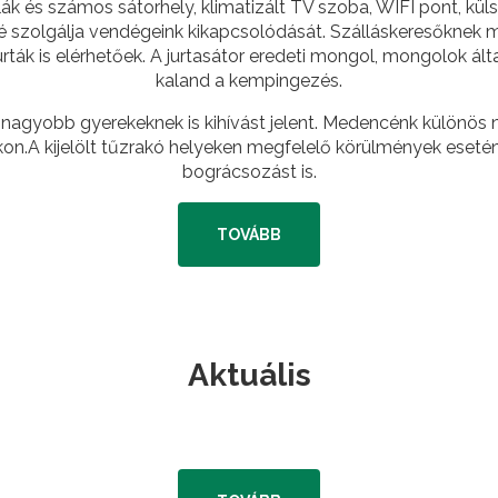
ák és számos sátorhely, klimatizált TV szoba, WIFI pont, küls
é szolgálja vendégeink kikapcsolódását. Szálláskeresőknek m
jurták is elérhetőek. A jurtasátor eredeti mongol, mongolok ált
kaland a kempingezés.
 nagyobb gyerekeknek is kihívást jelent. Medencénk különö
kon.A kijelölt tűzrakó helyeken megfelelő körülmények esetén 
bográcsozást is.
TOVÁBB
Aktuális