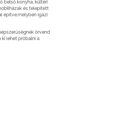
ő belső konyha, kültéri
obilházak és telepített
al építve,melyben igazi
s népszerűségnek örvend
ki lehet próbálni a